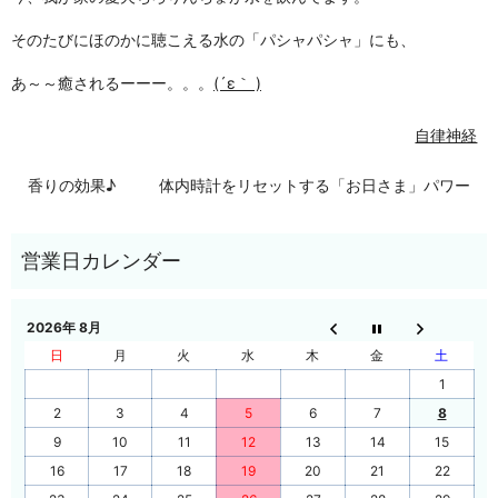
そのたびにほのかに聴こえる水の「パシャパシャ」にも、
あ～～癒されるーーー。。。
(´ε｀ )
自律神経
香りの効果♪
体内時計をリセットする「お日さま」パワー
2026年 8月
日
月
火
水
木
金
土
1
2
3
4
5
6
7
8
9
10
11
12
13
14
15
16
17
18
19
20
21
22