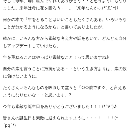
そして毎年、母に産んでくれてありがとう・・と思うようにもなり
ました。来年は母に花を贈ろう・・。（来年なんかぃ
(*ﾟДﾟ*)）
何かの本で『年をとることはいいこともたくさんある。いろいろな
ことが分かるようになるから』と書いてありましたが、
確かに、いろんな方から素敵な考え方や話をきいて、どんどん自分
もアップデートしていけたら、
年を重ねることはやっぱり素敵なこと！って思いますね♪
自分の歳を言うことに抵抗がある・・という生き方よりは、歳の数
に負けないように、
たくさんいろんなものを吸収して堂々と「○○歳です♡」と言える
ようになりたいな・・と思います。?
今年も素敵な誕生日をありがとうございました！！！
(*´∀`)♪
皆さんの誕生日も素敵に迎えられますように・・・！！！！
(*
´pq`*)