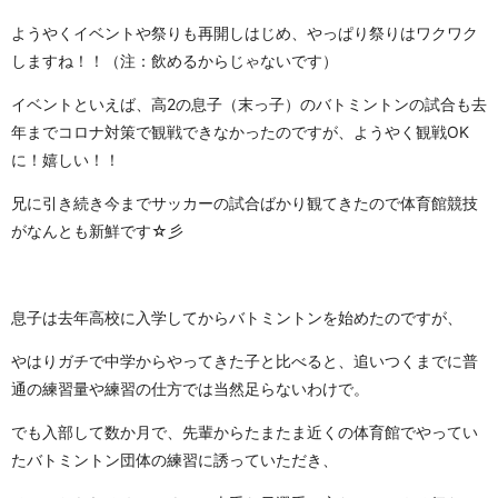
ようやくイベントや祭りも再開しはじめ、やっぱり祭りはワクワク
しますね！！（注：飲めるからじゃないです）
イベントといえば、高2の息子（末っ子）のバトミントンの試合も去
年までコロナ対策で観戦できなかったのですが、ようやく観戦OK
に！嬉しい！！
兄に引き続き今までサッカーの試合ばかり観てきたので体育館競技
がなんとも新鮮です☆彡
息子は去年高校に入学してからバトミントンを始めたのですが、
やはりガチで中学からやってきた子と比べると、追いつくまでに普
通の練習量や練習の仕方では当然足らないわけで。
でも入部して数か月で、先輩からたまたま近くの体育館でやってい
たバトミントン団体の練習に誘っていただき、