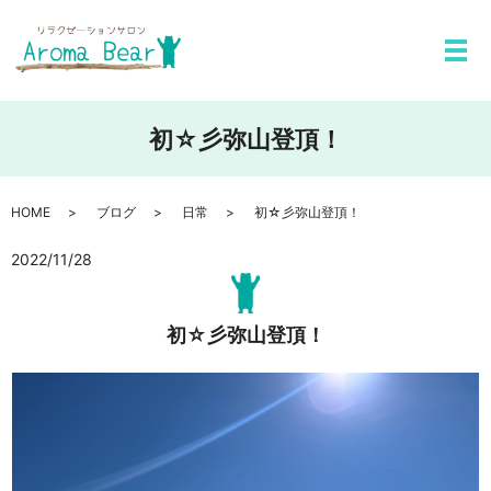
メ
初☆彡弥山登頂！
HOME
ブログ
日常
初☆彡弥山登頂！
2022/11/28
初☆彡弥山登頂！